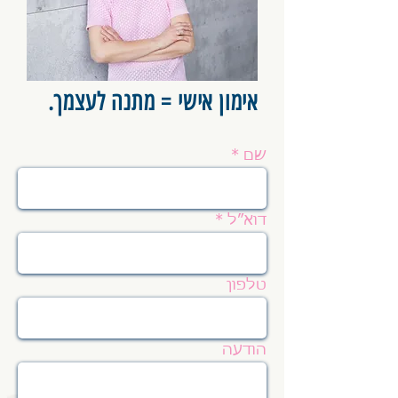
אימון אישי = מתנה לעצמך.
שם
דוא״ל
טלפון
הודעה